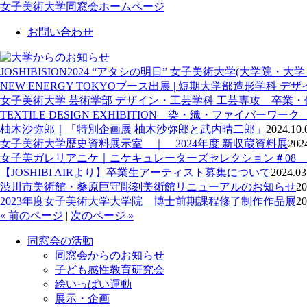
女子美術大学同窓会ホームページ
お問い合わせ
JOSHIBISION2024 “アタシの明日” 女子美術大学(大
NEW ENERGY TOKYOブース出展 | 短期大学部造形学科 デザイ
女子美術大学 芸術学部 デザイン・工芸学科 工芸専攻 卒業・
TEXTILE DESIGN EXHIBITION―染・織・ファイバーワーク
柚木沙弥郎｜「特別企画展 柚木沙弥郎と武内晴二郎」
2024.10.
女子美術大学歴史資料展示室 ｜ 2024年度 新収蔵資料展
202
女子美ガレリアニケ｜ニケキュレーターズセレクション＃08
【JOSHIBI AIRより】卒業生アーティスト募集について
2024.03
渋川市美術館・桑原巨守彫刻美術館リニューアルのお知らせ
20
2023年度女子美術大学大学院 博士前期課程修了制作作品展
20
« 前のページ
|
次のページ »
同窓会の活動
同窓会からのお知らせ
子ども感性教育研究会
絵いっぱい運動
展示・企画