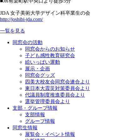
■JR有楽町駅中央口より徒歩5分
JDA 女子美術大学デザイン科卒業生の会
http://joshibi-jda.com/
一覧を見る
同窓会の活動
同窓会からのお知らせ
子ども感性教育研究会
絵いっぱい運動
展示・企画
同窓会グッズ
四美大校友会同窓会連合より
東日本大震災対策委員会より
代議員制度推進委員会より
選挙管理委員会より
支部・グループ情報
支部情報
グループ情報
同窓生情報
展覧会・イベント情報