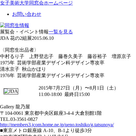
女子美術大学同窓会ホームページ
お問い合わせ
展覧会・イベント情報
一覧を見る
JDA 花の2組展
2015.06.10
〈同窓生出品者〉
中村るり子 上野登志子 藤巻久美子 藤谷裕子 増原京子
1975年 芸術学部産業デザイン科デザイン専攻卒
清水京子 秋山かほり
1976年 芸術学部産業デザイン科デザイン専攻卒
2015年7月27日（月）〜8月1日（土）
11:00-18:00 最終日15:00
Gallery 龍乃屋
〒104-0061 東京都中央区銀座3-4-4 大倉別館1階
TEL.03-3561-0827
http://members3.jcom.home.ne.jp/ueno.toshiko/g.tatsunoya/
■東京メトロ銀座線 A-10、B-1より徒歩3分