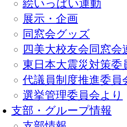
絵いっぱい運動
展示・企画
同窓会グッズ
四美大校友会同窓会
東日本大震災対策委
代議員制度推進委員
選挙管理委員会より
支部・グループ情報
支部情報