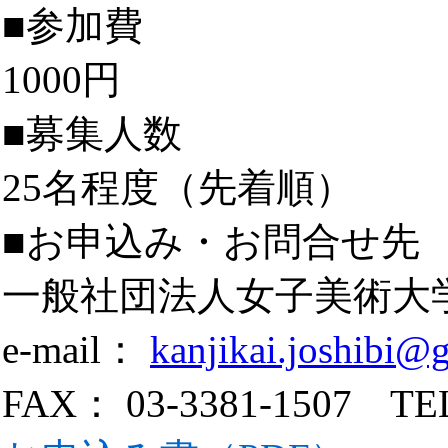
■参加費
1000円
■募集人数
25名程度（先着順）
■お申込み・お問合せ先
一般社団法人女子美術大
e-mail：
kanjikai.joshibi@
FAX： 03-3381-1507 TEL