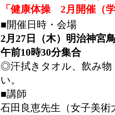
「健康体操 2月開催（
■開催日時・会場
2月27日（木）
明治神宮鳥
午前10時30分集合
◎汗拭きタオル、飲み物
い。
■講師
石田良恵先生（女子美術