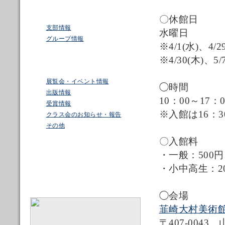
〇休館日
支部情報
水曜日
グループ情報
※4/1(水)、4/
※4/30(木)、5
展覧会・イベント情報
◯時間
出版情報
10：00～17：0
受賞情報
※入館は16：3
クラス会のお知らせ・報告
その他
〇入館料
・一般：500円
・小中高生：2
◯会場
韮崎大村美術
〒407-0043