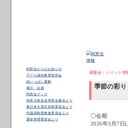
同窓会からのお知らせ
展覧会・イベント情
子ども感性教育研究会
絵いっぱい運動
季節の彩り
展示・企画
同窓会グッズ
四美大校友会同窓会連合より
東日本大震災対策委員会より
代議員制度推進委員会より
◯会期
選挙管理委員会より
2026年3月7日