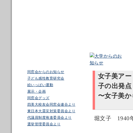
同窓会からのお知らせ
女子美アー
子ども感性教育研究会
子の出発点
絵いっぱい運動
展示・企画
〜女子美か
同窓会グッズ
四美大校友会同窓会連合より
東日本大震災対策委員会より
堀文子 194
代議員制度推進委員会より
選挙管理委員会より