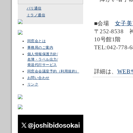
パリ通信
ミラノ通信
■会場
女子美
〒252-853
10号館1階
同窓会とは
TEL:042-778-6
事務局のご案内
個人情報保護方針/
名簿・ラベル出力/
発送代行サービス
詳細は、
WEB
同窓会会議室予約（利用規約）
お問い合わせ
リンク