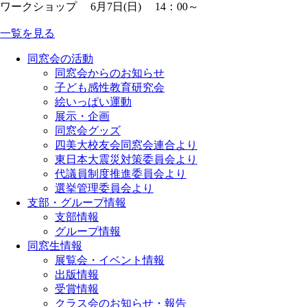
ワークショップ 6月7日(日) 14：00～
一覧を見る
同窓会の活動
同窓会からのお知らせ
子ども感性教育研究会
絵いっぱい運動
展示・企画
同窓会グッズ
四美大校友会同窓会連合より
東日本大震災対策委員会より
代議員制度推進委員会より
選挙管理委員会より
支部・グループ情報
支部情報
グループ情報
同窓生情報
展覧会・イベント情報
出版情報
受賞情報
クラス会のお知らせ・報告