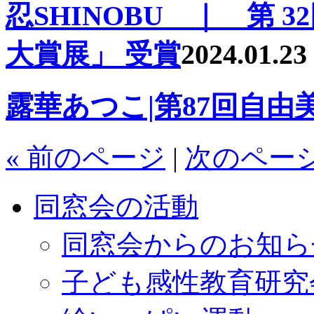
忍SHINOBU ｜ 第
大賞展」 受賞
2024.01.23
露華あつこ|第87回自由
« 前のページ
|
次のページ
同窓会の活動
同窓会からのお知ら
子ども感性教育研究