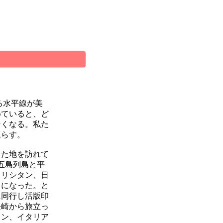
る水平線が美
めていると、ど
なくなる。私た
巡らす。
た地を訪れて
崎五島列島と平
キリシタン、日
うになった。と
に同行し活版印
長崎から旅立っ
イン、イタリア