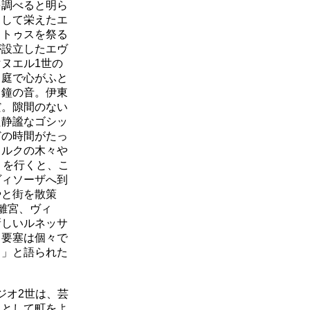
を調べると明ら
として栄えたエ
ストゥスを祭る
が設立したエヴ
ヌエル1世の
中庭で心がふと
と鐘の音。伊東
だ。隙間のない
た静謐なゴシッ
どの時間がたっ
コルクの木々や
りを行くと、こ
ヴィソーザへ到
やと街を散策
離宮、ヴィ
新しいルネッサ
、要塞は個々で
る」と語られた
ジオ2世は、芸
」として町をよ