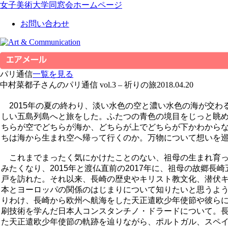
女子美術大学同窓会ホームページ
お問い合わせ
パリ通信
一覧を見る
中村菜都子さんのパリ通信 vol.3 – 祈りの旅
2018.04.20
2015年の夏の終わり、淡い水色の空と濃い水色の海が交わ
しい五島列島へと旅をした。ふたつの青色の境目をじっと眺
ちらが空でどちらが海か、どちらが上でどちらが下かわから
ちは海から生まれ空へ帰って行くのか。万物について想いを
これまでまったく気にかけたことのない、祖母の生まれ育っ
みたくなり、2015年と渡仏直前の2017年に、祖母の故郷長
戸を訪れた。それ以来、長崎の歴史やキリスト教文化、潜伏
本とヨーロッパの関係のはじまりについて知りたいと思うよ
りわけ、長崎から欧州へ航海をした天正遣欧少年使節や彼ら
刷技術を学んだ日本人コンスタンチノ・ドラードについて。
た天正遣欧少年使節の軌跡を辿りながら、ポルトガル、スペ