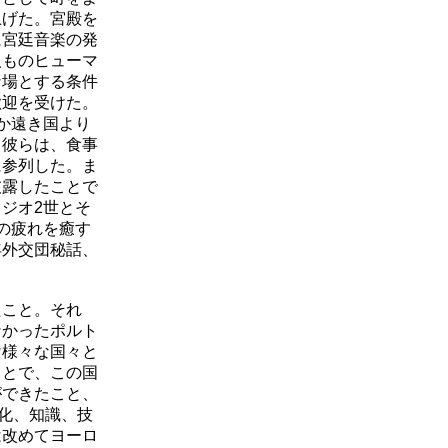
上げた。宮殿を
に宮廷音楽の発
人ものヒューマ
な場とする条件
歓迎を受けた。
か遠き国より
。彼らは、食事
に参列した。ま
披露したことで
ジオ2世とそ
の疲れを癒す
年外交団秘話、
こと。それ
なかったポルト
け様々な国々と
ことで、この国
ができたこと、
文化、知識、技
は改めてヨーロ