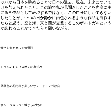
ッパから日本を眺めることで日本の過去、現在、未来につい
けを与えられたこと。この旅で私が見聞きしたことを声高に
に版画作品として表現するではなく、この自分にしかできな
したことが、いつの日か静かに内包されるような作品を制作
たらと思う。空と海、東と西が交差するこのポルトガルとい
か訪れることができたらと願いながら。
青空を仰ぐカルモ修道院
トラムのあるリスボンの街並み
薔薇色の花崗岩が美しいサン・ドミンゴ教会
サン・ジョルジュ城からの眺め