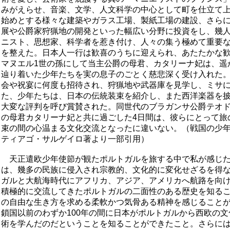
みがえらせ、音楽、文学、人文科学の中心として町を仕立て
始めとする様々な建築やガラス工場、製紙工場の建設、さら
展や公爵家狩猟地の開発といった幅広い分野に投資をし、幾
ニスト、思想家、科学者を惹き付け、人々の集う極めて重要
を整えた。日本人一行は歓喜のうちに迎えられ、あたたかな
マヌエル1世の孫にして当主公爵の母君、カタリーナ妃は、遥
辿り着いた少年たちを実の息子のごとく慈悲深く受け入れた
会や祝宴に何度も招待され、狩猟地や武器庫を見学し、ミサ
た、少年たちは、日本の伝統装束を紹介し、また西洋楽器を
大変な評判を呼び賞賛された。同世代のブラガンサ公爵テオド
の母君カタリーナ妃と共に過ごした4日間は、彼らにとって旅
束の間の心温まる文化交流となったに違いない。（戦国の少
ティアゴ・サルゲイロ著より一部引用）
天正遣欧少年使節が観たポルトガルを旅する中で私が感じた
は、幾多の民族に侵入され宗教的、文化的に変化せざるを得
ガルと大航海時代にアフリカ、アジア、アメリカへ航路を向
積極的に交流してきたポルトガルの二面性のある歴史を知る
の自由な生き方を求める柔軟かつ気骨ある精神を感じること
鎖国以前のわずか100年の間に日本がポルトガルから西欧の
術を学んだのだということを知ることができたこと。さらに