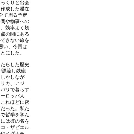
ゆっくりと出会
に作成した滞在
全て周る予定
時間や物事への
め、効率よく幾
と点の間にある
かできない旅を
思い、今回は
ことにした。
たらした歴史
が漂流し鉄砲
。しかしなが
フリカ、アジ
をパリで暮らす
ヨーロッパ人
にこれほどに密
どだった。私た
学で哲学を学ん
リには彼の名を
スコ・ザビエル
ルやイグナチ