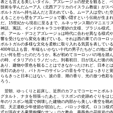
表とも言える美しいタイル、アズレージョの歴史を観ると、
技術を学んだムーア人（北西アフリカのイスラム教徒）がス
ポルトガルへ持ち込んだと言われている。ムーア人は空いた
えることから壁をアズレージョで覆い隠すという伝統が生ま
だ。15世紀から現在に至るまで、ルネッサンス期のマニエリ
神話、寓話、インドのキャラコや更紗の文様、ブラジル様式
ボ、アール・デコとアズレージョは時代に合わせ異なる様式
響を受けながら変化を遂げている。それは西の果てのヨーロ
ポルトガルの多様な文化を柔軟に取り入れる気質を表してい
400年以上も昔、年端もいかない十代の男子たちがこの地に
たい何を想ったのだろうか。私が初めてヨーロッパの地を踏
の時、イタリアのミラノだった。到着初日、日が沈んだ後の
あり、建物や景色を観ることはできなかったけれど、日本と
街灯のあかり、パトカーのサイレンの音を今でもはっきりと
らもきっと日本にはない、波の音、潮の香り、光の放つ色彩
ろう。
翌朝、ゆっくりと起床し、近所のカフェでコーヒーとポルト
グタルト、ナタを頬張ったあと、リスボンの史跡めぐりをはじめ
年のリスボン地震で倒壊した建物の内部から美しい青空を眺
院、天正遣欧少年使節が宿泊した、バロック様式、ロココ様
式が混在する豪華絢爛なサン・ロケ教会、薔薇色の花崗岩の