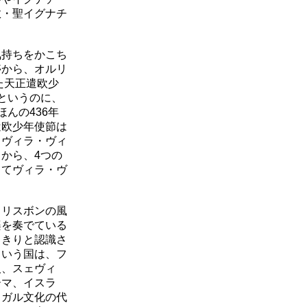
教・聖イグナチ
持ちをかこち
停から、オルリ
た天正遣欧少
というのに、
んの436年
遣欧少年使節は
、ヴィラ・ヴィ
から、4つの
してヴィラ・ヴ
リスボンの風
楽を奏でている
っきりと認識さ
という国は、フ
人、スェヴィ
ーマ、イスラ
トガル文化の代