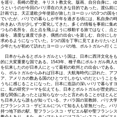
を巡り、長崎の歴史、キリスト教文化、版画、自分自身に、
うというのが今回のパリ滞在の大きな目的であった。渡仏前
計画では、天正遣欧少年使節が旅したヨーロッパの3つの国を
でいたが、パリでの暮らしが半年を過ぎる頃には、私自身の
向きあい方が少しずつ変化してきた。多くの情報を事前に集
つもの名所を、点と点を飛ぶように移動する旅ではなく、点
線を、適度な速度で歩き、偶然の出会いを楽しむ、自分にし
求めるようになっていた。1つの国を丁寧に見てまわりたいと
少年たちが初めて訪れたヨーロッパの地、ポルトガルへ行く
日本からみるとポルトガルという国は、日本に西洋文化をも
的に大変重要な国である。1543年、種子島にポルトガル商人
を伝来したのが日本人にとって最初の欧州との出会いである
ら、ポルトガルからみれば日本は、大航海時代に訪れた、ア
ア、アメリカの数ある国のひとつでしかないのだということ
うちに感じることになった。日本に造詣の深いパリで暮らす
に、私の研究テーマを伝えても、日本とポルトガルが歴史的
接な関係にあったとは知らなかったと言われることがほとん
ち日本人なら誰もが知っている、ナバラ国の宣教師、パリ大
だフランシスコ・ザビエルについて知る人も皆無だった。パ
持つ地下鉄の駅、聖フランシスコ・ザビエル駅や聖フランシ
教会もあり、また、モンマルトルにはフランシスコ・ザビエ