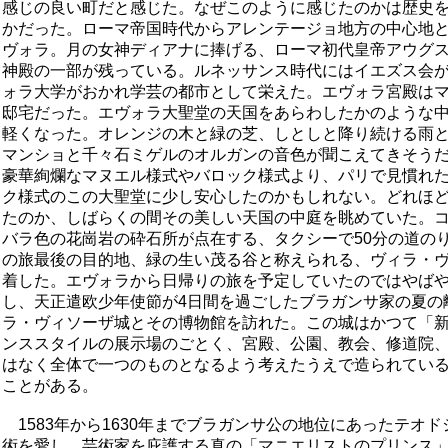
感じの良い町だと感じた。なぜこのように感じたのかは歴史
かだった。ローマ帝国時代からアレンテージョ地方の中心地
ヴォラ。月の女神ディアナに捧げる、ローマ初代皇帝アウグ
神殿の一部が残っている。ルネッサンス時代にはイエズス会
ォラ大学がおかれ学芸の都市として栄えた。エヴォラ宮殿はマ
邸宅だった。エヴォラ大聖堂の天国をあらわしたかのような
軽くなった。オレンジの木と緑の芝、しとしと降り続ける雨
マンショと千々石ミゲルのオルガンの音色が聞こえてきそう
豪華絢爛なマヌエル様式やバロック様式より、パリで見慣れ
ク様式のこの大聖堂に少し安心したのかもしれない。どれほ
たのか、しばらくの間その美しい天国の中庭を眺めていた。
バラ色の花崗岩の砕石所が点在する、タクシーで50分の道の
の旅最後の目的地、緑の生い茂る谷と称えられる、ヴィラ・
着した。エヴォラから日帰りの旅を予定していたのではやば
し、天正遣欧少年使節が4日間を過ごしたブラガンサ家の夏の
ラ・ヴィソーザ城とその博物館を訪れた。この城はかつて「
ンススタイルの展示場のごとく、宮殿、公園、教会、修道院
はなく全体で一つのものとなるよう考えたうえで造られてい
ことがある。
1583年から1630年までブラガンサ公の地位にあったテオド
術を愛し、芸術家を庇護する真の「マニエリストのプリンス