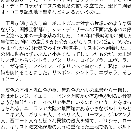
オ・デ・ロヨラがイエズス会発足の誓いを立てた、聖ドニ殉
オ・ロヨラ記念地下聖堂などもあるというのに。
正月が明ける少し前、ポルトガルに対する片想いのような気
ながら、国際芸術都市、シテ・デ・ザールの正面にあるバス
ー空港へと旅の一歩を踏み出した。1582年に長崎港を出発し
年使節は2年半の歳月をかけ命からがらリスボンに辿りついた
私はパリから飛行機でわずか2時間半、リスボンへ到着した。ほ
の間に世界はずいぶんと小さくなってしまったものだ。天正
リスボンからシントラ、バターリャ、コインブラ、エヴォラ
ソーザを巡り、スペイン、イタリアへと向かった。私はこの中
街を訪れることにした。リスボン、シントラ、エヴォラ、そ
ィソーザ。
灰色の屋根と乳白色の壁、無彩色のパリの風景から一転し、
景はオレンジ、イエロー、ピンクと暖かい有彩色が明るい音
ような街並だった。イベリア半島にいるのだということをは
せられる。ユーラシア大陸の最西端にある小さなポルトガル
ェニキア人、ギリシャ人、イベリア人、ローマ人、ゲルマン
人、西ゴート人など様々な民族の侵入を経て、ギリシャ、ロ
ム、キリスト教文化が層のように重なった土地である。ポル