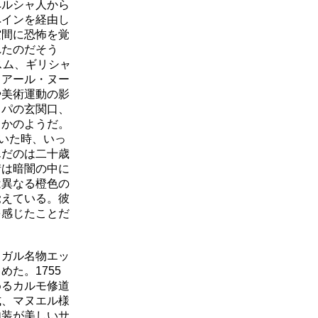
ペルシャ人から
ペインを経由し
空間に恐怖を覚
れたのだそう
スム、ギリシャ
、アール・ヌー
や美術運動の影
ッパの玄関口、
るかのようだ。
着いた時、いっ
んだのは二十歳
街は暗闇の中に
は異なる橙色の
覚えている。彼
を感じたことだ
ガル名物エッ
た。1755
めるカルモ修道
式、マヌエル様
内装が美しいサ