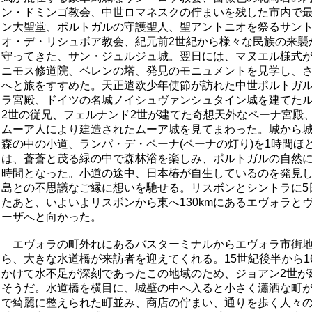
ン・ドミンゴ教会、中世ロマネスクの佇まいを残した市内で
ン大聖堂、ポルトガルの守護聖人、聖アントニオを祭るサン
オ・デ・リシュボア教会、紀元前2世紀から様々な民族の来襲
守ってきた、サン・ジュルジュ城。翌日には、マヌエル様式
ニモス修道院、ベレンの塔、発見のモニュメントを見学し、
へと旅をすすめた。天正遣欧少年使節が訪れた中世ポルトガ
ラ宮殿、ドイツの名城ノイシュヴァンシュタイン城を建てた
2世の従兄、フェルナンド2世が建てた奇想天外なペーナ宮殿、
ムーア人により建造されたムーア城を見てまわった。城から
森の中の小道、ランパ・デ・ペーナ(ペーナの灯り)を1時間ほ
は、蒼蒼と茂る緑の中で森林浴を楽しみ、ポルトガルの自然
時間となった。小道の途中、日本椿が自生しているのを発見
島との不思議なご縁に想いを馳せる。リスボンとシントラに5
たあと、いよいよリスボンから東へ130kmにあるエヴォラと
ーザへと向かった。
エヴォラの町外れにあるバスターミナルからエヴォラ市街地
ら、大きな水道橋が来訪者を迎えてくれる。15世紀後半から1
かけて水不足が深刻であったこの地域のため、ジョアン2世が
そうだ。水道橋を横目に、城壁の中へ入ると小さく瀟洒な町
で綺麗に整えられた町並み、商店の佇まい、通りを歩く人々