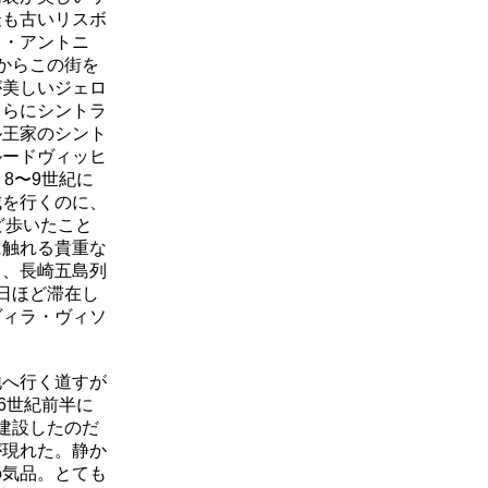
最も古いリスボ
ト・アントニ
からこの街を
が美しいジェロ
さらにシントラ
ル王家のシント
ルードヴィッヒ
8〜9世紀に
城を行くのに、
ど歩いたこと
に触れる貴重な
し、長崎五島列
日ほど滞在し
ヴィラ・ヴィソ
へ行く道すが
6世紀前半に
建設したのだ
が現れた。静か
の気品。とても