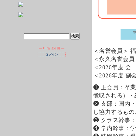
― HP管理者用 ―
＜名誉会員＞ 福
ログイン
＜永久名誉会員＞
＜2026年度 会
＜2026年度 
❶ 正会員：卒
徴収される）・
❷ 支部：国内
し協力するもの
❸ クラス幹事
❹ 学内幹事：