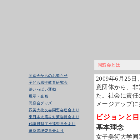
同窓会とは
同窓会からのお知らせ
2009年6月2
子ども感性教育研究会
意団体から、非
絵いっぱい運動
た。社会に責任
展示・企画
メージアップに
同窓会グッズ
四美大校友会同窓会連合より
ビジョンと目
東日本大震災対策委員会より
代議員制度推進委員会より
基本理念
選挙管理委員会より
女子美術大学同