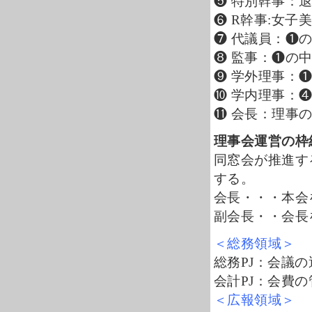
❺ 特別幹事：
❻ R幹事:女子
❼ 代議員：❶
❽ 監事：❶の
❾ 学外理事：
❿ 学内理事：
⓫ 会長：理事
理事会運営の枠
同窓会が推進す
する。
会長・・・本会
副会長・・会長
＜総務領域＞
総務PJ：会議
会計PJ：会費
＜広報領域＞