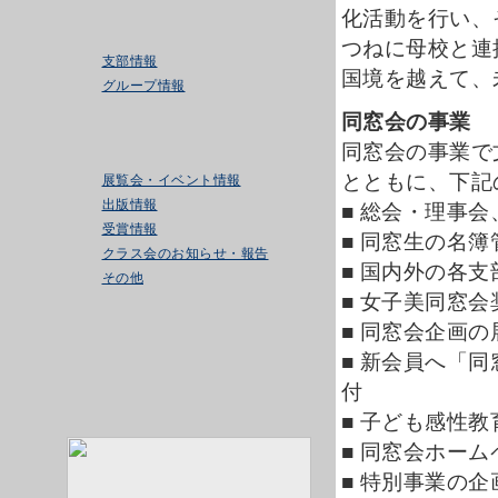
化活動を行い、
つねに母校と連
支部情報
国境を越えて、
グループ情報
同窓会の事業
同窓会の事業で
とともに、下記
展覧会・イベント情報
出版情報
■ 総会・理事
受賞情報
■ 同窓生の名簿
クラス会のお知らせ・報告
■ 国内外の各
その他
■ 女子美同窓
■ 同窓会企画
■ 新会員へ「
付
■ 子ども感性教
■ 同窓会ホー
■ 特別事業の企